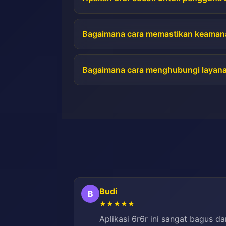
Bagaimana cara memastikan keamana
Bagaimana cara menghubungi layana
Budi
B
★
★
★
★
★
Aplikasi 6r6r ini sangat bagus 