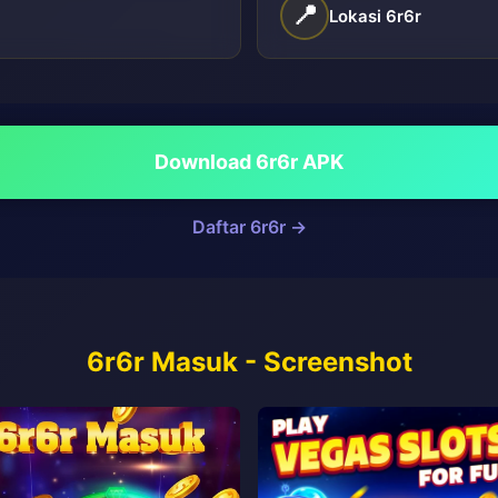
📍
Lokasi 6r6r
Download 6r6r APK
Daftar 6r6r →
6r6r Masuk - Screenshot