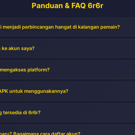
Panduan & FAQ 6r6r
ni menjadi perbincangan hangat di kalangan pemain?
n ke akun saya?
k mengakses platform?
 APK untuk menggunakannya?
 tersedia di 6r6r?
aru? Bagaimana cara daftar akun?